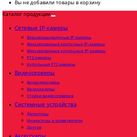
Вы не добавили товары в корзину
Каталог продукции
Сетевые IP-камеры
Взрывозащищенные IP-камеры
Фиксированные корпусные IP-камеры
Фиксированные купольные IP-камеры
PTZ-камеры
Купольные PTZ-камеры
Видеосерверы
Видеодекодеры
Видеокодеры
Стойки видеосерверов
Системные устройства
Детекторы
Инжекторы и разветвители
Другое
Аксессуары