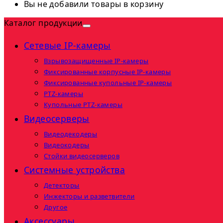
Вы не добавили товары в корзину
Каталог продукции
Сетевые IP-камеры
Взрывозащищенные IP-камеры
Фиксированные корпусные IP-камеры
Фиксированные купольные IP-камеры
PTZ-камеры
Купольные PTZ-камеры
Видеосерверы
Видеодекодеры
Видеокодеры
Стойки видеосерверов
Системные устройства
Детекторы
Инжекторы и разветвители
Другое
Аксессуары