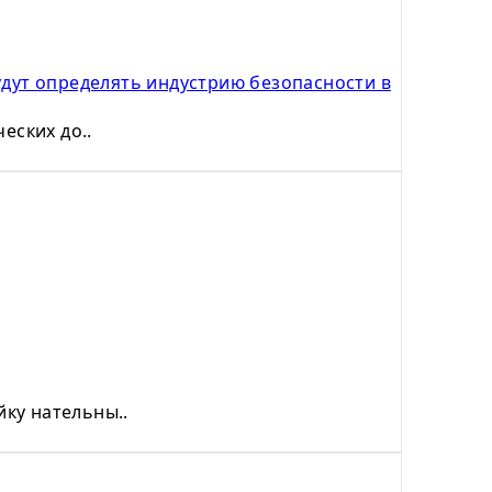
удут определять индустрию безопасности в
еских до..
ку нательны..