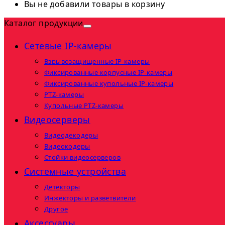
Вы не добавили товары в корзину
Каталог продукции
Сетевые IP-камеры
Взрывозащищенные IP-камеры
Фиксированные корпусные IP-камеры
Фиксированные купольные IP-камеры
PTZ-камеры
Купольные PTZ-камеры
Видеосерверы
Видеодекодеры
Видеокодеры
Стойки видеосерверов
Системные устройства
Детекторы
Инжекторы и разветвители
Другое
Аксессуары