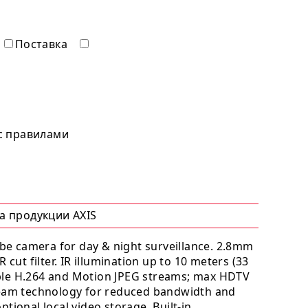
Поставка
 с правилами
а продукции AXIS
cube camera for day & night surveillance. 2.8mm
 cut filter. IR illumination up to 10 meters (33
urable H.264 and Motion JPEG streams; max HDTV
ream technology for reduced bandwidth and
tional local video storage. Built-in