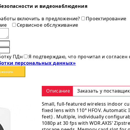
безопасности и видеонаблюдения
 работы включить в предложение?
Проектирование
ние
Сервисное обслуживание
ботку ПДн
Я подтверждаю, что прочитал и согласен
ботки персональных данных»
ожение
Описание
Заказать у поставщик
Small, full-featured wireless indoor 
fixed lens with 110° HFOV. Automatic IR
feet) . Multiple, individually config
1080p at 30 fps with WDR.AXIS’ Zipst
storage needs. Memory card slot for op