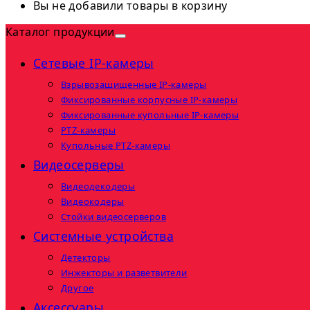
Вы не добавили товары в корзину
Каталог продукции
Сетевые IP-камеры
Взрывозащищенные IP-камеры
Фиксированные корпусные IP-камеры
Фиксированные купольные IP-камеры
PTZ-камеры
Купольные PTZ-камеры
Видеосерверы
Видеодекодеры
Видеокодеры
Стойки видеосерверов
Системные устройства
Детекторы
Инжекторы и разветвители
Другое
Аксессуары