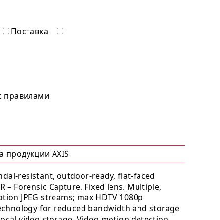
Поставка
 с правилами
а продукции AXIS
dal-resistant, outdoor-ready, flat-faced
R – Forensic Capture. Fixed lens. Multiple,
Motion JPEG streams; max HDTV 1080p
 technology for reduced bandwidth and storage
local video storage. Video motion detection