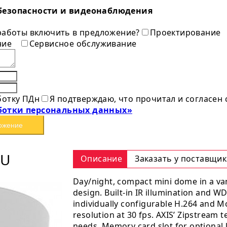
безопасности и видеонаблюдения
 работы включить в предложение?
Проектирование
ние
Сервисное обслуживание
ботку ПДн
Я подтверждаю, что прочитал и согласен
ботки персональных данных»
ожение
RU
Описание
Заказать у поставщик
Day/night, compact mini dome in a van
design. Built-in IR illumination and WD
individually configurable H.264 and 
resolution at 30 fps. AXIS’ Zipstream
needs. Memory card slot for optional 