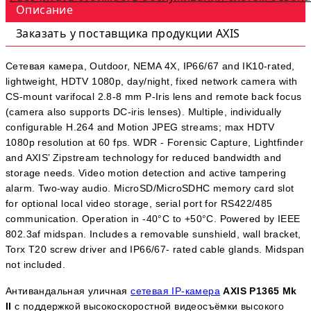
Описание
Заказать у поставщика продукции AXIS
Сетевая камера, Outdoor, NEMA 4X, IP66/67 and IK10-rated,
lightweight, HDTV 1080p, day/night, fixed network camera with
CS-mount varifocal 2.8-8 mm P-Iris lens and remote back focus
(camera also supports DC-iris lenses). Multiple, individually
configurable H.264 and Motion JPEG streams; max HDTV
1080p resolution at 60 fps. WDR - Forensic Capture, Lightfinder
and AXIS’ Zipstream technology for reduced bandwidth and
storage needs. Video motion detection and active tampering
alarm. Two-way audio. MicroSD/MicroSDHC memory card slot
for optional local video storage, serial port for RS422/485
communication. Operation in -40°C to +50°C. Powered by IEEE
802.3af midspan. Includes a removable sunshield, wall bracket,
Torx T20 screw driver and IP66/67- rated cable glands. Midspan
not included.
Антивандальная уличная
сетевая IP-камера
AXIS P1365 Mk
II
с поддержкой высокоскоростной видеосъёмки высокого