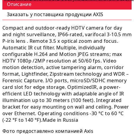
Описание
Заказать у поставщика продукции AXIS
Compact and outdoor-ready HDTV camera for day
and night surveillance, IP66-rated, varifocal 3-10.5 mm
P-iris lens . Remote 3.5 x optical zoom and focus.
Automatic IR cut filter. Multiple, individually
configurable H.264 and Motion JPEG streams; max
HDTV 1080p /2MP resolution at 50/60 fps. Video
motion detection, active tampering alarm, corridor
format, Lightfinder, Zipstream technology and WDR –
Forensic Capture. I/O ports, microSD/SDHC memory
card slot for edge storage. OptimizedIR, a power-
efficient LED technology with adaptable angle of IR
illumination up to 30 meters (100 feet). Integrated
bracket for easy mounting on wall and ceiling. Power
over Ethernet. Operating conditions -30 °C to 60 °C
(-22 °F to 140 °F).Made in Russia
Фото предоставлено компанией Axis