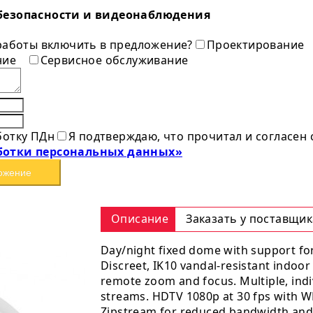
безопасности и видеонаблюдения
 работы включить в предложение?
Проектирование
ние
Сервисное обслуживание
ботку ПДн
Я подтверждаю, что прочитал и согласен
ботки персональных данных»
ожение
U
Описание
Заказать у поставщик
Day/night fixed dome with support fo
Discreet, IK10 vandal-resistant indoor 
remote zoom and focus. Multiple, indi
streams. HDTV 1080p at 30 fps with W
Zipstream for reduced bandwidth and 