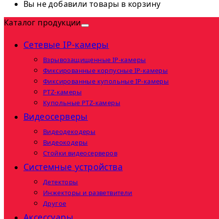
Вы не добавили товары в корзину
Каталог продукции
Сетевые IP-камеры
Взрывозащищенные IP-камеры
Фиксированные корпусные IP-камеры
Фиксированные купольные IP-камеры
PTZ-камеры
Купольные PTZ-камеры
Видеосерверы
Видеодекодеры
Видеокодеры
Стойки видеосерверов
Системные устройства
Детекторы
Инжекторы и разветвители
Другое
Аксессуары