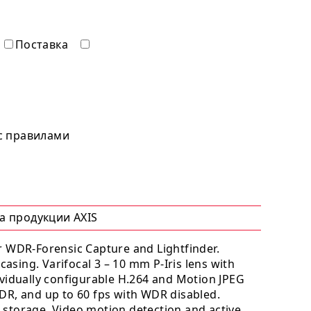
Поставка
 с правилами
а продукции AXIS
r WDR-Forensic Capture and Lightfinder.
casing. Varifocal 3 – 10 mm P-Iris lens with
vidually configurable H.264 and Motion JPEG
DR, and up to 60 fps with WDR disabled.
storage. Video motion detection and active