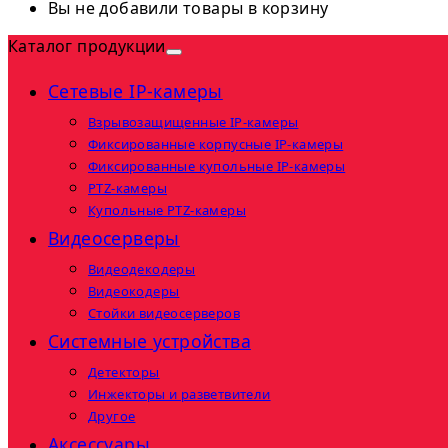
Вы не добавили товары в корзину
Каталог продукции
Сетевые IP-камеры
Взрывозащищенные IP-камеры
Фиксированные корпусные IP-камеры
Фиксированные купольные IP-камеры
PTZ-камеры
Купольные PTZ-камеры
Видеосерверы
Видеодекодеры
Видеокодеры
Стойки видеосерверов
Системные устройства
Детекторы
Инжекторы и разветвители
Другое
Аксессуары