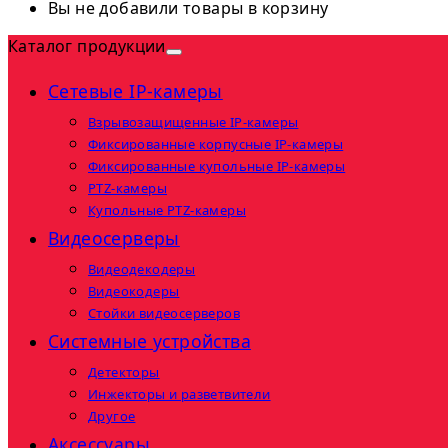
Вы не добавили товары в корзину
Каталог продукции
Сетевые IP-камеры
Взрывозащищенные IP-камеры
Фиксированные корпусные IP-камеры
Фиксированные купольные IP-камеры
PTZ-камеры
Купольные PTZ-камеры
Видеосерверы
Видеодекодеры
Видеокодеры
Стойки видеосерверов
Системные устройства
Детекторы
Инжекторы и разветвители
Другое
Аксессуары