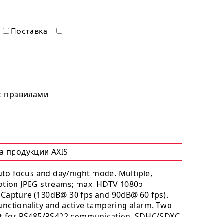
Поставка
 с правилами
а продукции AXIS
to focus and day/night mode. Multiple,
Motion JPEG streams; max. HDTV 1080p
 Capture (130dB@ 30 fps and 90dB@ 60 fps).
unctionality and active tampering alarm. Two
ort for RS485/RS422 communication. SDHC/SDXC