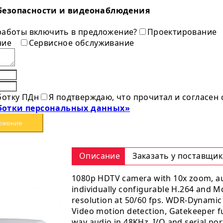
безопасности и видеонаблюдения
 работы включить в предложение?
Проектирование
ние
Сервисное обслуживание
ботку ПДн
Я подтверждаю, что прочитал и согласен
ботки персональных данных»
ожение
Описание
Заказать у поставщик
1080p HDTV camera with 10x zoom, au
individually configurable H.264 and 
resolution at 50/60 fps. WDR-Dynamic
Video motion detection, Gatekeeper f
way audio in 48KHz, I/O and serial p