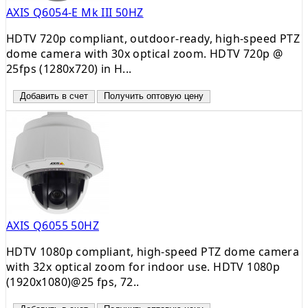
AXIS Q6054-E Mk III 50HZ
HDTV 720p compliant, outdoor-ready, high-speed PTZ
dome camera with 30x optical zoom. HDTV 720p @
25fps (1280x720) in H...
Добавить в счет
Получить оптовую цену
AXIS Q6055 50HZ
HDTV 1080p compliant, high-speed PTZ dome camera
with 32x optical zoom for indoor use. HDTV 1080p
(1920x1080)@25 fps, 72..