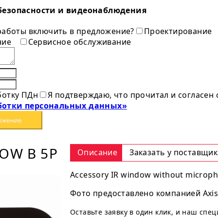
безопасности и видеонаблюдения
 работы включить в предложение?
Проектирование
ние
Сервисное обслуживание
ботку ПДн
Я подтверждаю, что прочитал и согласен
ботки персональных данных»
ожение
DOW B 5P
Описание
Заказать у поставщик
Accessory IR window without micropho
Фото предоставлено компанией Axis
Оставьте заявку в один клик, и наш спе