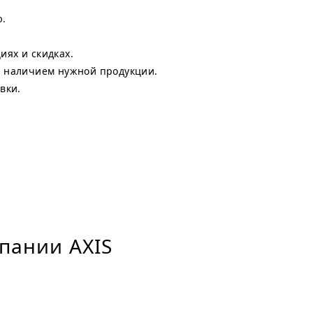
ю.
ях и скидках.
с наличием нужной продукции.
вки.
пании AXIS