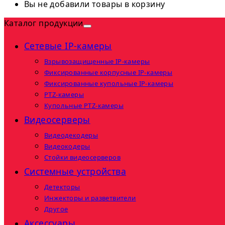
Вы не добавили товары в корзину
Каталог продукции
Сетевые IP-камеры
Взрывозащищенные IP-камеры
Фиксированные корпусные IP-камеры
Фиксированные купольные IP-камеры
PTZ-камеры
Купольные PTZ-камеры
Видеосерверы
Видеодекодеры
Видеокодеры
Стойки видеосерверов
Системные устройства
Детекторы
Инжекторы и разветвители
Другое
Аксессуары