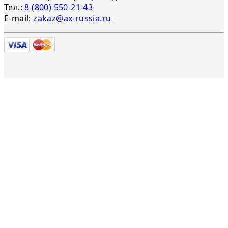
Тел.:
8 (800) 550-21-43
E-mail:
zakaz@ax-russia.ru