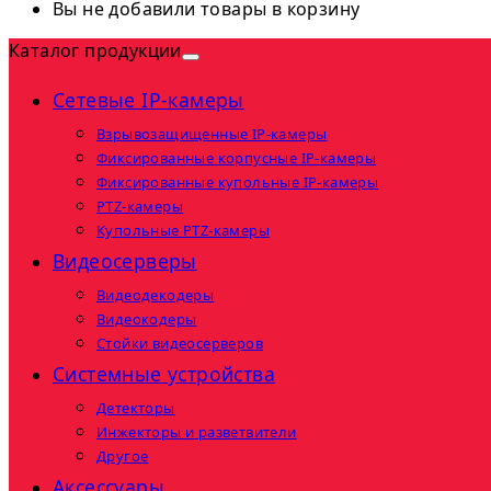
Вы не добавили товары в корзину
Каталог продукции
Сетевые IP-камеры
Взрывозащищенные IP-камеры
Фиксированные корпусные IP-камеры
Фиксированные купольные IP-камеры
PTZ-камеры
Купольные PTZ-камеры
Видеосерверы
Видеодекодеры
Видеокодеры
Стойки видеосерверов
Системные устройства
Детекторы
Инжекторы и разветвители
Другое
Аксессуары