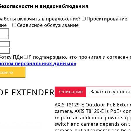
безопасности и видеонаблюдения
 работы включить в предложение?
Проектирование
ние
Сервисное обслуживание
ботку ПДн
Я подтверждаю, что прочитал и согласен
ботки персональных данных»
ожение
OE EXTENDER
Описание
Заказать у пост
AXIS T8129-E Outdoor PoE Extend
camera. AXIS T8129-E is PoE+ com
require an additional power sup
switch and camera depends on t
camera, but all cameras can be a