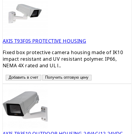
AXIS T93F05 PROTECTIVE HOUSING
Fixed box protective camera housing made of IK10
impact resistant and UV resistant polymer. IP66,
NEMA 4X rated and UL l..
Добавить в счет
Получить оптовую цену
AXIS T93F10 OUTDOOR HOUSING 24VAC/12-24VDC