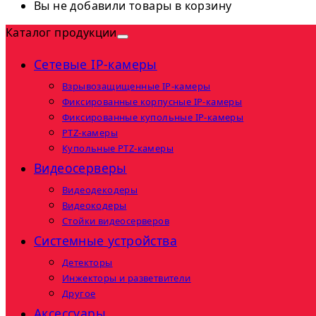
Вы не добавили товары в корзину
Каталог продукции
Сетевые IP-камеры
Взрывозащищенные IP-камеры
Фиксированные корпусные IP-камеры
Фиксированные купольные IP-камеры
PTZ-камеры
Купольные PTZ-камеры
Видеосерверы
Видеодекодеры
Видеокодеры
Стойки видеосерверов
Системные устройства
Детекторы
Инжекторы и разветвители
Другое
Аксессуары