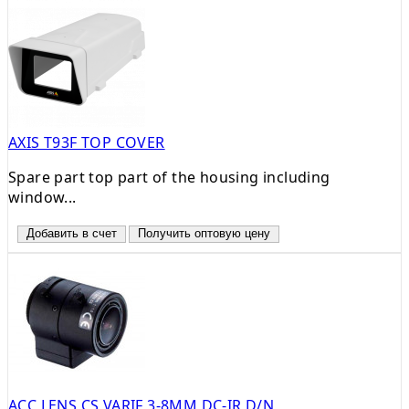
AXIS T93F TOP COVER
Spare part top part of the housing including
window...
Добавить в счет
Получить оптовую цену
ACC LENS CS VARIF 3-8MM DC-IR D/N