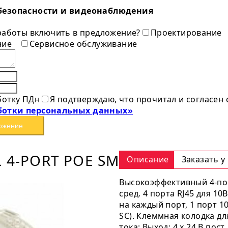
безопасности и видеонаблюдения
 работы включить в предложение?
Проектирование
ние
Сервисное обслуживание
ботку ПДн
Я подтверждаю, что прочитал и согласен
ботки персональных данных»
ожение
L 4-PORT POE SM
Описание
Заказать у
Высокоэффективный 4-по
сред. 4 порта RJ45 для 10B
на каждый порт, 1 порт 1
SC). Клеммная колодка дл
тока; Выход: 4 x 24 В пос