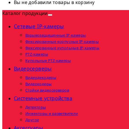
Вы не добавили товары в корзину
Каталог продукции
Сетевые IP-камеры
Взрывозащищенные IP-камеры
Фиксированные корпусные IP-камеры
Фиксированные купольные IP-камеры
PTZ-камеры
Купольные PTZ-камеры
Видеосерверы
Видеодекодеры
Видеокодеры
Стойки видеосерверов
Системные устройства
Детекторы
Инжекторы и разветвители
Другое
Аксессуары