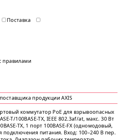
Поставка
 с правилами
 поставщика продукции AXIS
ртовый коммутатор PoE для взрывоопасных
ASE-T/100BASE-TX, IEEE 802.3af/at, макс. 30 Вт
00BASE-TX, 1 порт 100BASE-FX (одномодовый,
я подключения питания. Вход: 100–240 В пер.
т. тока. Диапазон рабочих температур