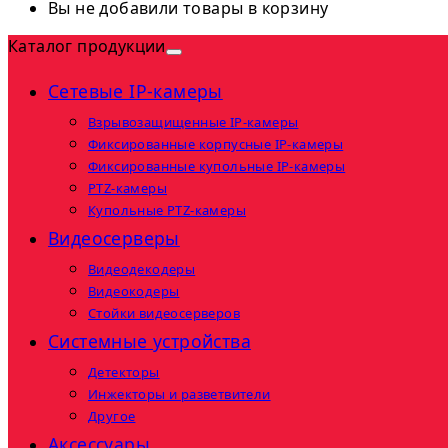
Вы не добавили товары в корзину
Каталог продукции
Сетевые IP-камеры
Взрывозащищенные IP-камеры
Фиксированные корпусные IP-камеры
Фиксированные купольные IP-камеры
PTZ-камеры
Купольные PTZ-камеры
Видеосерверы
Видеодекодеры
Видеокодеры
Стойки видеосерверов
Системные устройства
Детекторы
Инжекторы и разветвители
Другое
Аксессуары